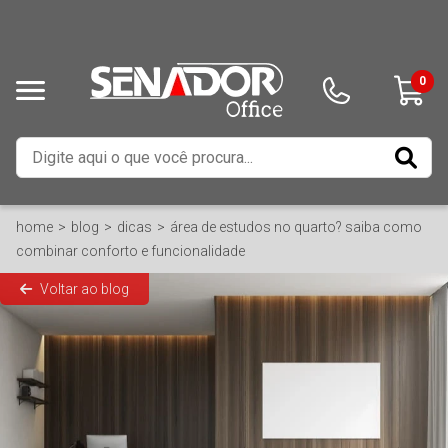
0
home
blog
dicas
área de estudos no quarto? saiba como
combinar conforto e funcionalidade
Voltar ao blog