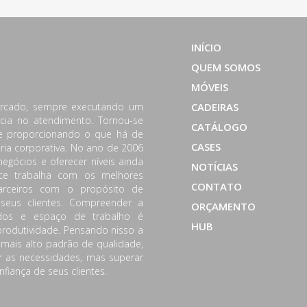
INÍCIO
QUEM SOMOS
MÓVEIS
ercado, sempre executando um
CADEIRAS
cia no atendimento. Tornou-se
CATÁLOGO
 e proporcionando o que há de
CASES
ária corporativa. No ano de 2006
negócios e oferecer níveis ainda
NOTÍCIAS
ice trabalha com os melhores
CONTATO
rceiros com o propósito de
 seus clientes. Compreender a
ORÇAMENTO
odos e espaço de trabalho é
HUB
odutividade. Pensando nisso a
 mais alto padrão de qualidade,
er as necessidades, mas superar
nfiança de seus clientes.