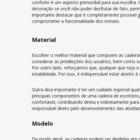
conforto é um aspecto primordial para sua escolha.
decoração se você não puder desfrutar de fato, per
importante destacar que é completamente possível g
comprometer a funcionalidade dos móveis.
Material
Escolher o melhor material que compoem as cadeiras 
considerar as predileções dos usuários, bem como s
Por outro lado, reforçamos que, qualquer que seja o 
estabilidade. Por isso, é indispensável estar atento 
Outra dica importante é ter um cuidado especial quan
principais componentes de uma cadeira de escritóri
confortável, contribuindo direta e indiretamente pa
responsável direto pelo desenvolvimento das atividad
Modelo
De modo geral, as cadeiras podem ser divididas em 