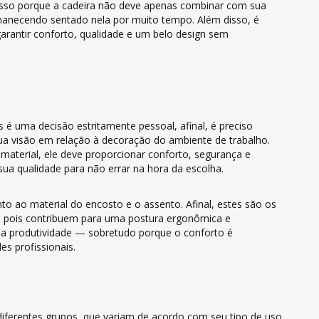
 Isso porque a cadeira não deve apenas combinar com sua
manecendo sentado nela por muito tempo. Além disso, é
arantir conforto, qualidade e um belo design sem
é uma decisão estritamente pessoal, afinal, é preciso
ua visão em relação à decoração do ambiente de trabalho.
material, ele deve proporcionar conforto, segurança e
à sua qualidade para não errar na hora da escolha.
to ao material do encosto e o assento. Afinal, estes são os
o, pois contribuem para uma postura ergonômica e
ra a produtividade — sobretudo porque o conforto é
es profissionais.
diferentes grupos, que variam de acordo com seu tipo de uso